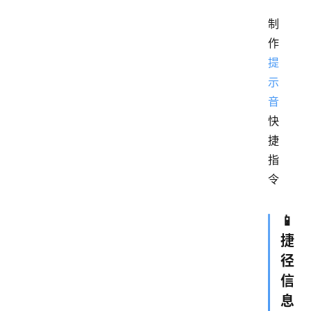
制
作
提
示
音
快
捷
指
令
📱
捷
径
信
息