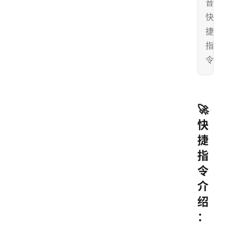
音
快
捷
指
令
🚀
快
捷
指
令
介
绍
：