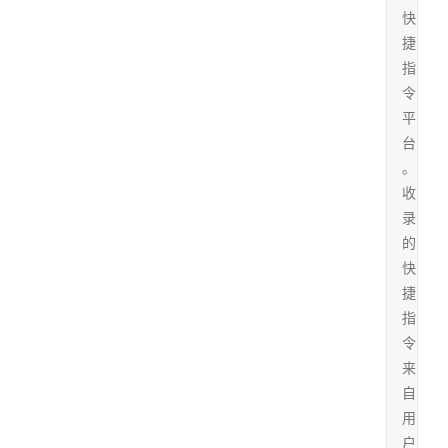
快
捷
指
令
平
台
。
收
录
的
快
捷
指
令
来
自
用
户