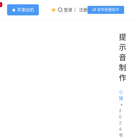
w
苹果验机
登录
注册
发布快捷指令
apple
提
示
音
制
作
小
猪
•
2
0
2
4
年