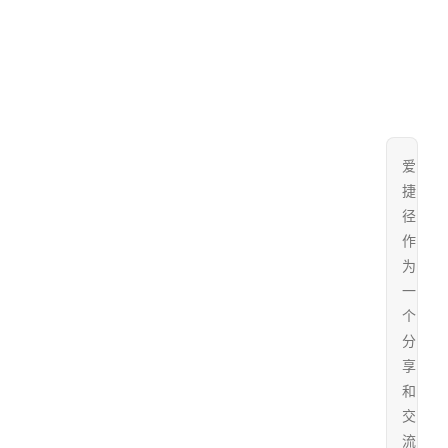
限
的
说
明
爱
捷
径
作
为
一
个
分
享
和
交
流