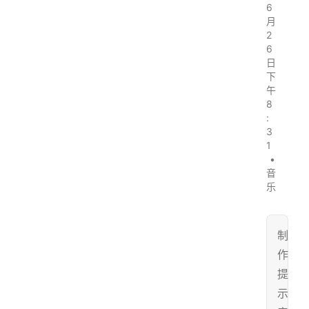
6
月
2
6
日
下
午
8
:
3
1
•
音
乐
制
作
提
示