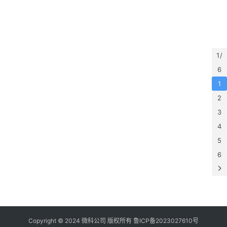
apple
苹
果
验
1 /
6
机
1
2
3
4
5
6
Copyright © 2024 微科公司 版权所有
鲁ICP备2023027610号