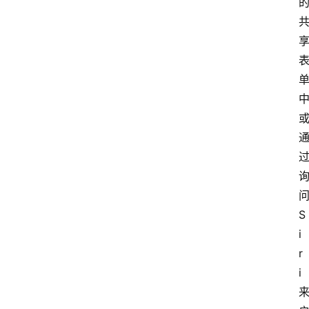
问
S
i
r
i 