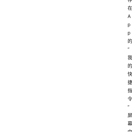
在
A
p
p 
“
”