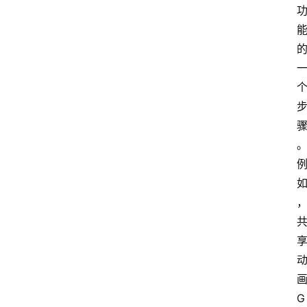
粉
资
讯
登录
注册
使
用
手
册
浏
览
器
拓
展
插
画
件
G