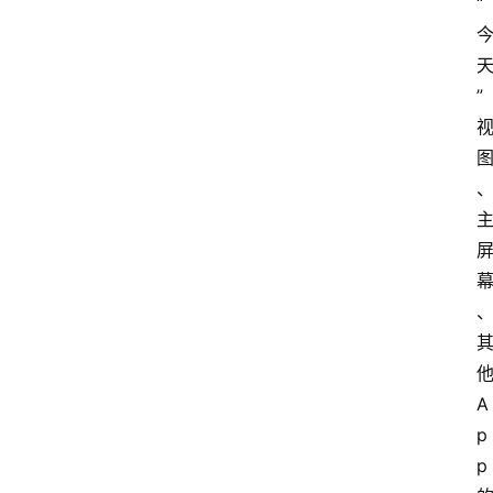
“
”
他
A
p
p 