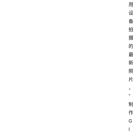
“
作
G
I