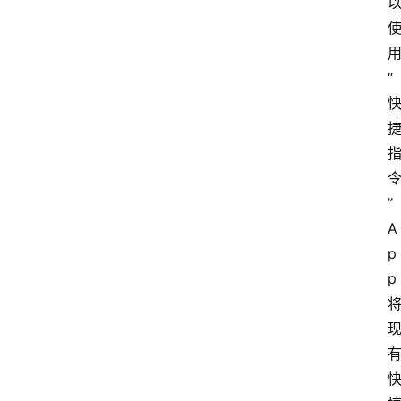
“
” 
A
p
p 