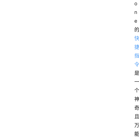
o
n
e