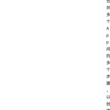
个
A
p
p 