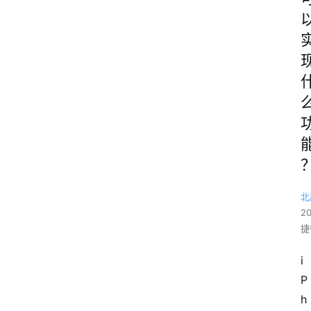
北
2
捷
i
P
h