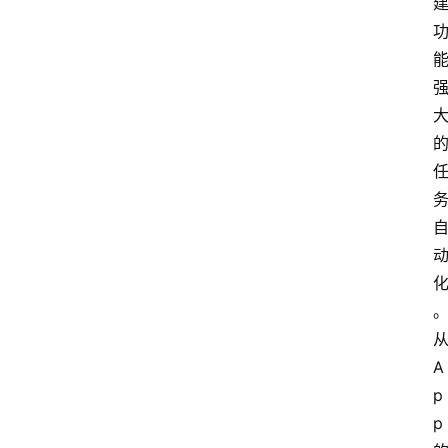
从
A
p
p 