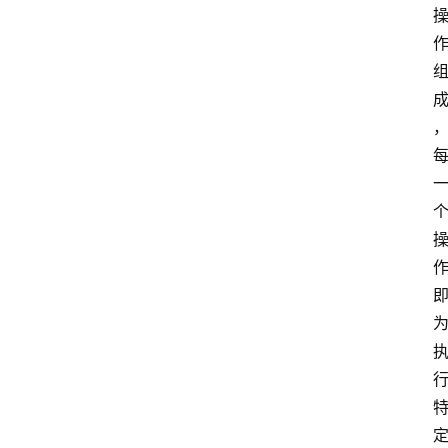
指
令
捷
径
技
巧
捷
径
资
讯
果