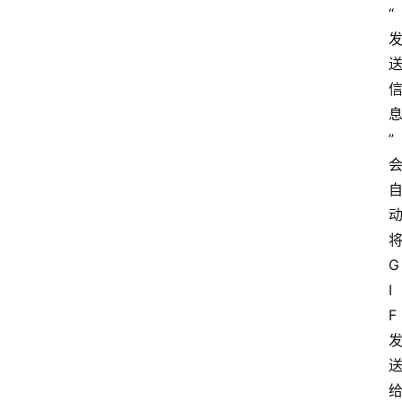
“
”
将
G
I
F 