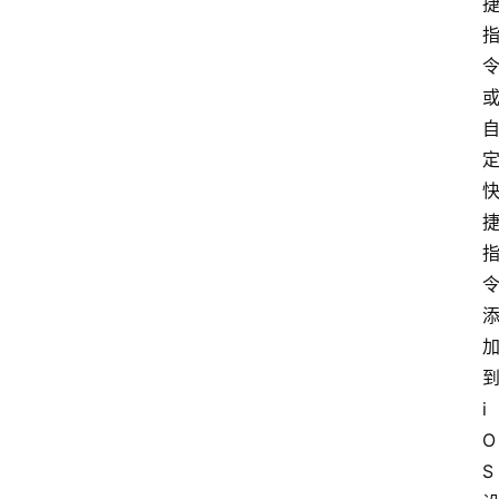
到
i
O
S 