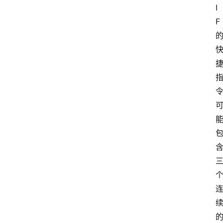
I
apple
F 
苹
果
验
机