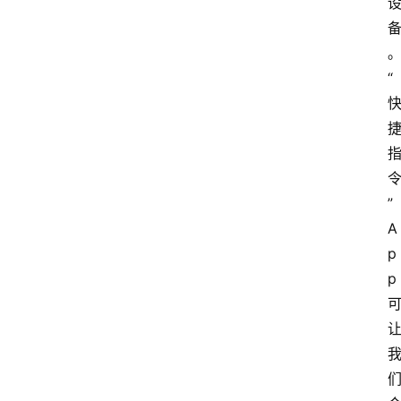
“
” 
A
p
p 