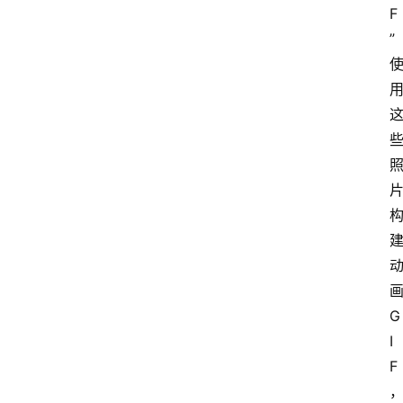
F
”
画
G
I
F