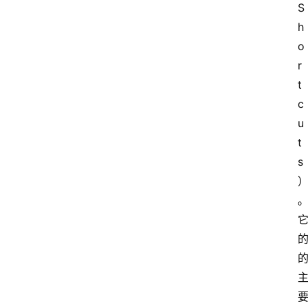
S
h
o
r
t
c
u
t
s