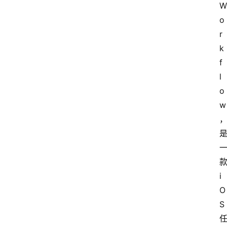
W
o
r
k
f
l
o
w
款
i
O
S 