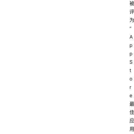
“
A
p
p 
S
t
o
r
e