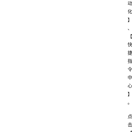
apple
苹
果
验
机