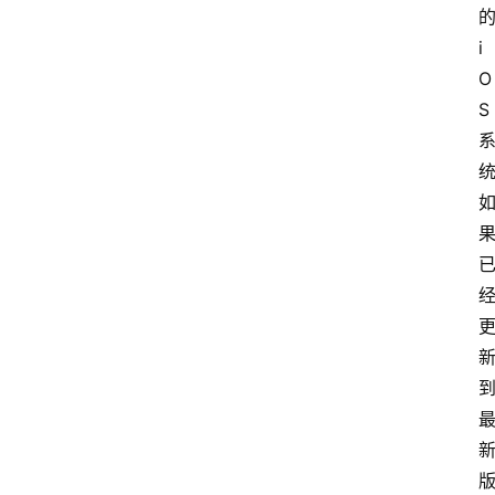
i
O
S