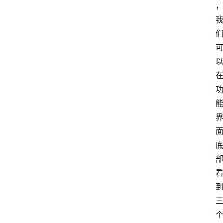
指
令
捷
径
技
巧
捷
径
资
讯
果