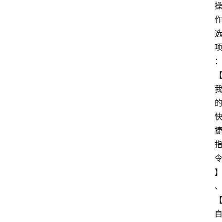
粉
资
讯
登录
注册
使
用
手
册
浏
览
器
拓
展
插
件