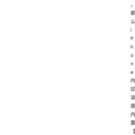
i
P
h
o
n
e