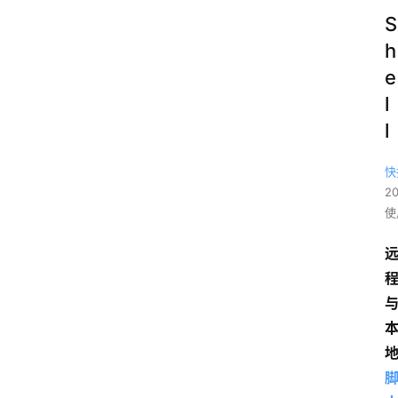
S
h
e
l
l
快
2
使