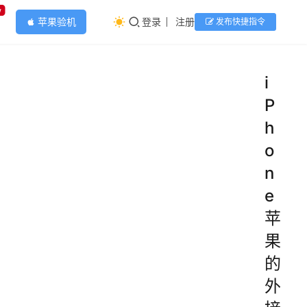
w
苹果验机
登录
注册
发布快捷指令
apple
i
P
h
o
n
e
苹
果
的
外