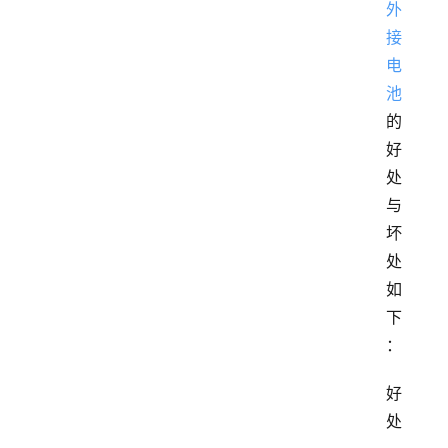
外
接
电
池
的
好
处
与
坏
处
如
下
：
好
处