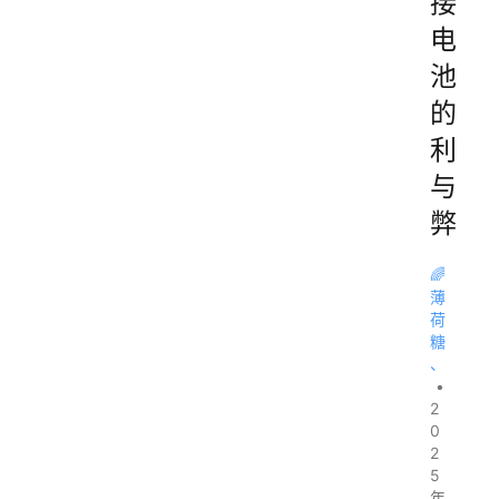
接
电
池
的
利
与
弊
🌈
薄
荷
糖
、
•
2
0
2
5
年