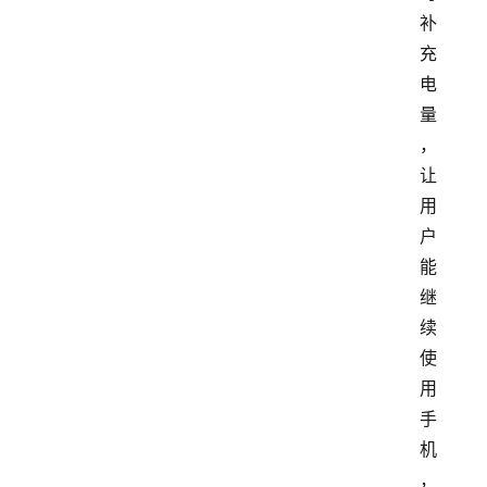
补
充
电
量
，
让
用
户
能
继
续
使
用
手
机
，