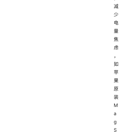
减
少
电
量
焦
虑
，
如
苹
果
原
装
M
a
g
S