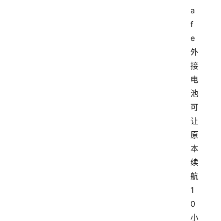
a
f
e
外
接
电
池
可
让
原
本
续
航
1
0
小