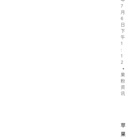
7
月
6
日
下
午
1
:
1
2
•
果
粉
资
讯
苹
果