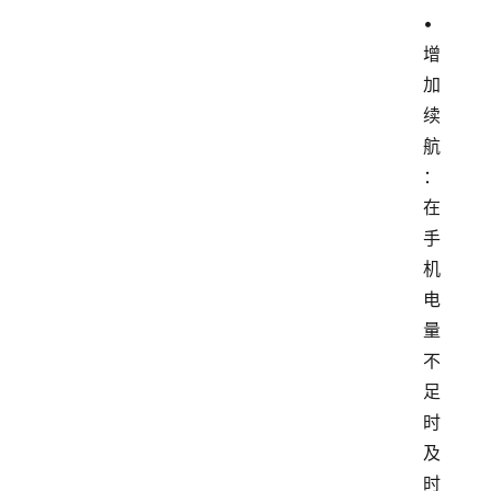
• 
增
加
续
航
：
在
手
机
电
量
不
足
时
及
时