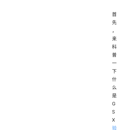
首
先
，
来
科
普
一
下
什
么
是
G
S
X
验