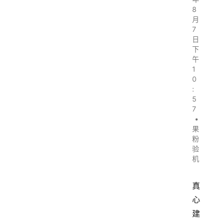
8
月
7
日
下
午
1
0
:
5
7
•
果
粉
验
机
真
心
建