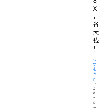
S
X
，
省
大
钱
！
快
捷
指
令
库
•
2
0
2
5
年