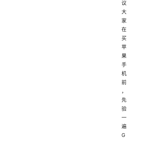
议
大
家
在
买
苹
果
手
机
前
，
先
验
一
遍
G