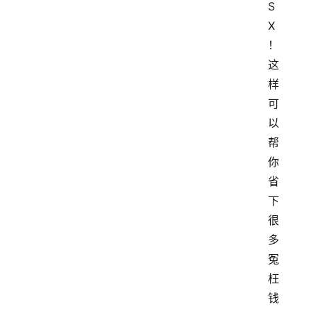
S
X
！
这
样
可
以
帮
你
省
下
很
多
冤
枉
钱