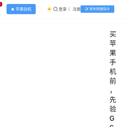
w
苹果验机
登录
注册
发布快捷指令
apple
买
苹
果
手
机
前
，
先
验
G