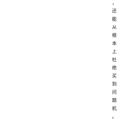
，
还
能
从
根
本
上
杜
绝
买
到
问
题
机
。