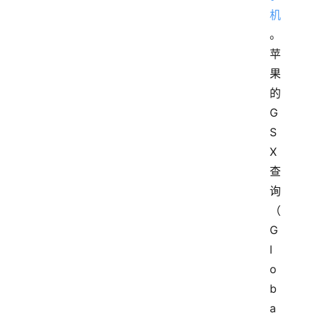
机
。
苹
果
的
G
S
X
查
询
（
G
l
o
b
a