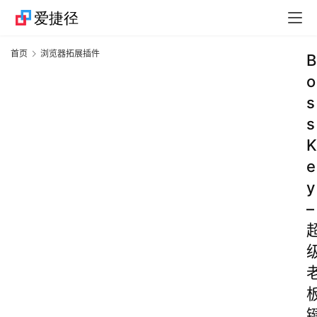
首页
浏览器拓展插件
B
o
s
s
K
e
y
–