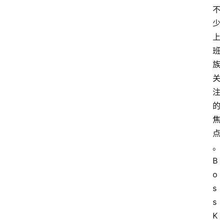
B
o
s
s
K