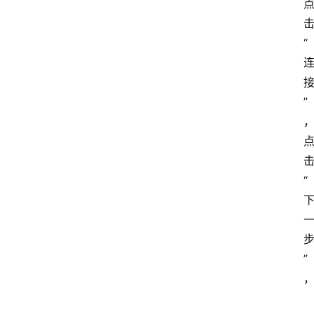
“
”
“
”