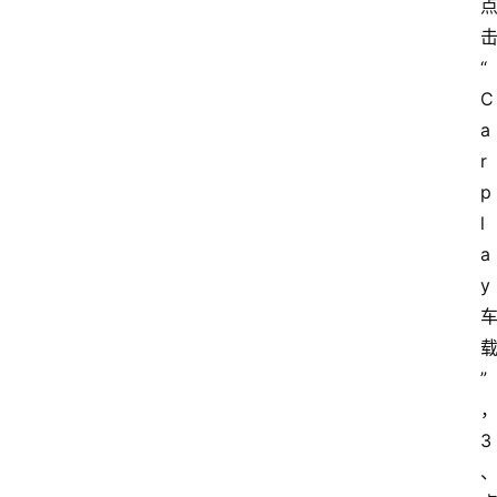
“
C
a
r
p
l
a
y
”
3