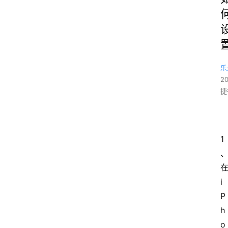
乐
2
捷
1
i
P
h
o