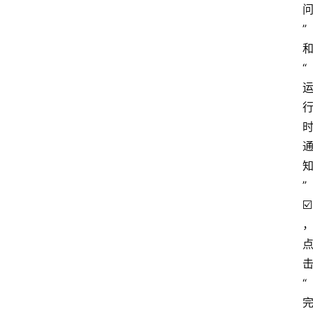
”
“
”
☑️
“