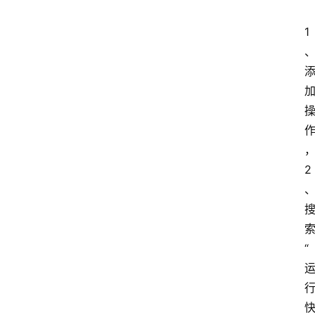
1
2
“