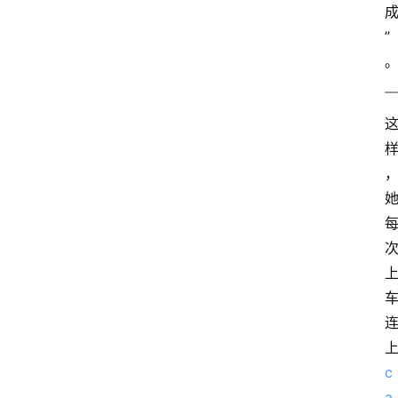
”
c
a