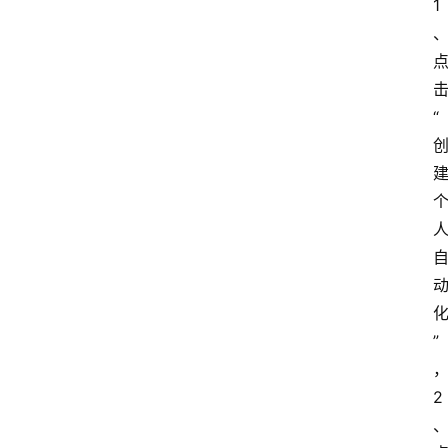
1
“
”
2