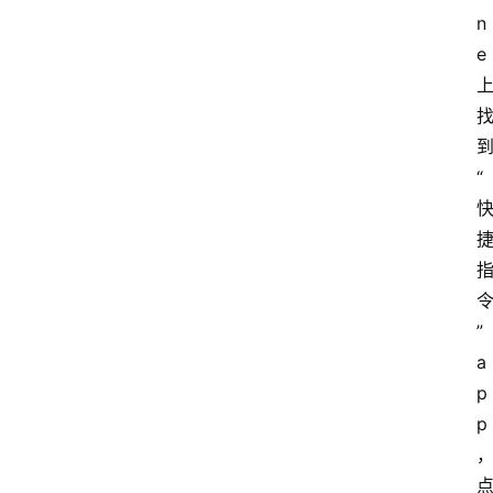
n
e
“
”
a
p
p