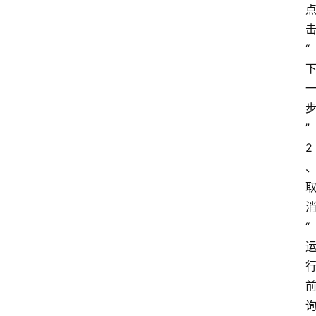
“
”
2
“