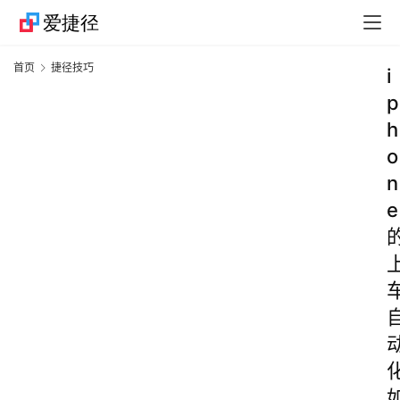
首页
捷径技巧
i
p
h
o
n
e