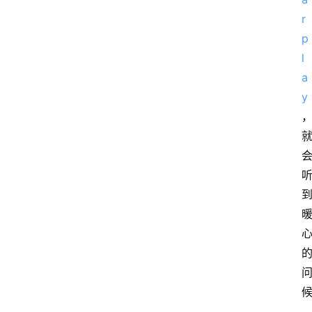
r
p
l
a
y