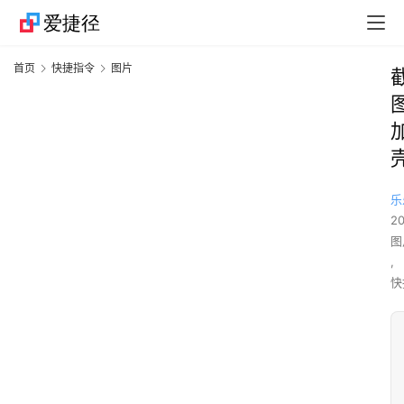
首页
快捷指令
图片
乐
2
图
,
快