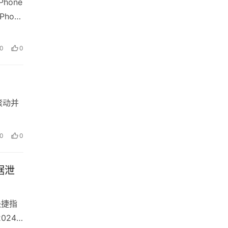
hone
hone
0
0
滚动并
0
0
据泄
快捷指
24-