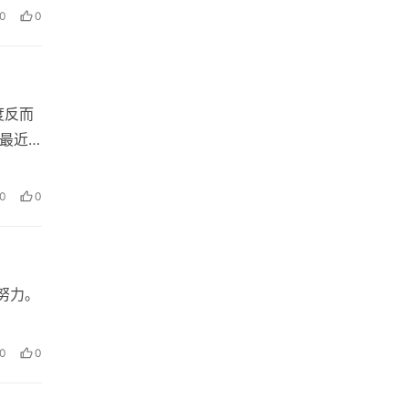
0
0
度反而
 最近
0
0
著努力。
0
0