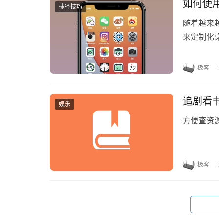
如何使
捷径技巧
随着越来越
来定制化
默认图标
极客
追剧看
娱乐
方便查资
极客