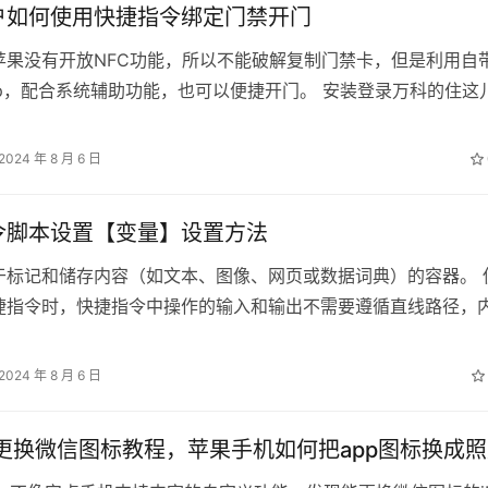
户如何使用快捷指令绑定门禁开门
苹果没有开放NFC功能，所以不能破解复制门禁卡，但是利用自
p，配合系统辅助功能，也可以便捷开门。 安装登录万科的住这儿
指令 打开手机自带的快…
2024 年 8 月 6 日
令脚本设置【变量】设置方法
于标记和储存内容（如文本、图像、网页或数据词典）的容器。 
捷指令时，快捷指令中操作的输入和输出不需要遵循直线路径，
令中的不同点穿插进出。例如，快…
2024 年 8 月 6 日
ne更换微信图标教程，苹果手机如何把app图标换成