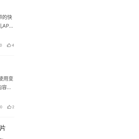
带的快
APP
0
4
使用变
内容可
0
2
照片