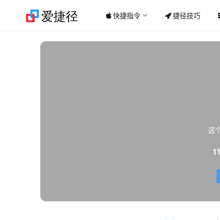
快捷指令
捷径技巧
这
1