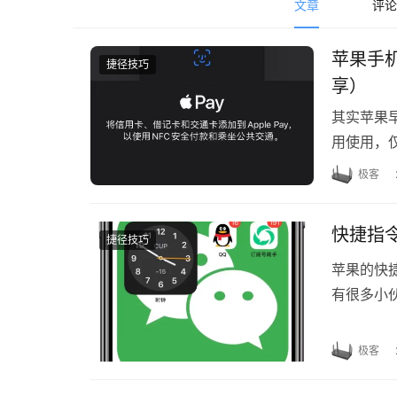
文章
评论
苹果手
捷径技巧
享）
其实苹果早
用使用，仅
卓阵营的N
极客
快捷指
捷径技巧
苹果的快捷
有很多小
这样弹出
极客