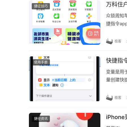
万科住
捷径技巧
众锁周知
捷指令ap
设置快捷
极客
快捷指
使用手册
变量是用
量创建快
在快捷指
极客
iPho
捷径资讯