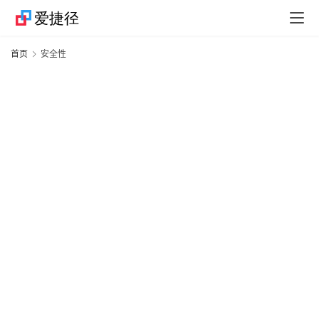
捷
首页
安全性
径
技
巧
捷
径
资
讯
果
粉
资
讯