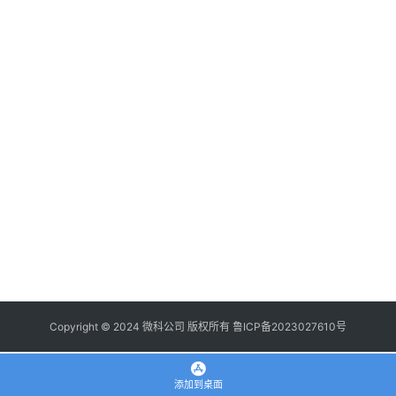
登录
注册
使
用
手
册
浏
览
器
拓
展
插
件
Copyright © 2024 微科公司 版权所有
鲁ICP备2023027610号
apple
添加到桌面