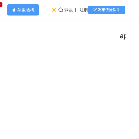
w
苹果验机
登录
注册
发布快捷指令
apple
app
苹果
iOS26
新增
8月6
日，据
电话
悉，苹果
回电
iOS 26系
快
功
统中的
捷指令
果粉资
“电话”
库
讯
能！
快捷
App新增
2025
简直
了回电提
指令
年 8 月
不要
醒功能，
8 日
脚本
自动化
该功能可
太方
0