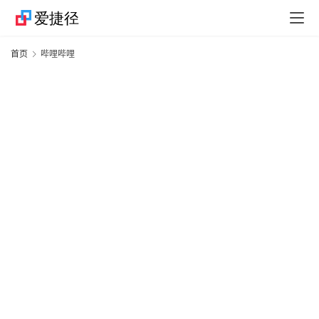
捷
首页
哔哩哔哩
径
技
巧
捷
径
资
讯
果
粉
资
讯