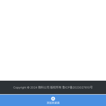
登录
注册
使
用
手
册
浏
览
器
拓
展
插
件
Copyright © 2024 微科公司 版权所有
鲁ICP备2023027610号
apple
添加到桌面