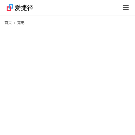
捷
首页
充电
径
技
巧
捷
径
资
讯
果
粉
资
讯