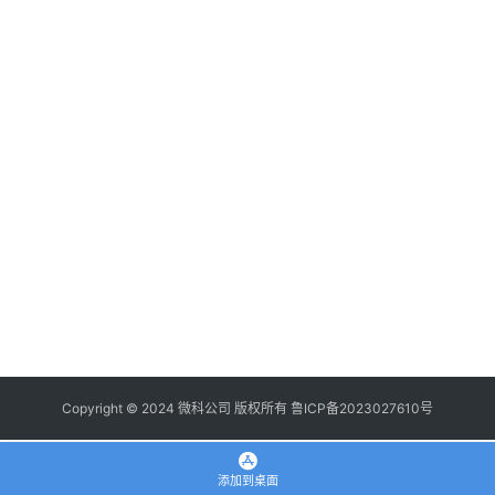
登录
注册
使
用
手
册
浏
览
器
拓
展
插
件
Copyright © 2024 微科公司 版权所有
鲁ICP备2023027610号
apple
添加到桌面