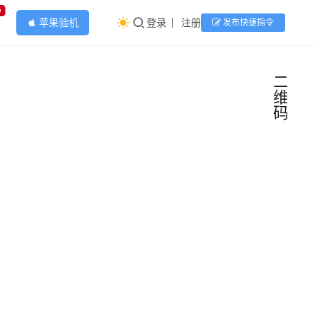
w
苹果验机
登录
注册
发布快捷指令
apple
二
维
码
快捷
指令
文稿
生成二
维码
操作
Scan
教程
QR or
【二
Bar
快捷
使用
Code
指令
手册
维
制作
库
2024
工
码】
具
二维
年 11