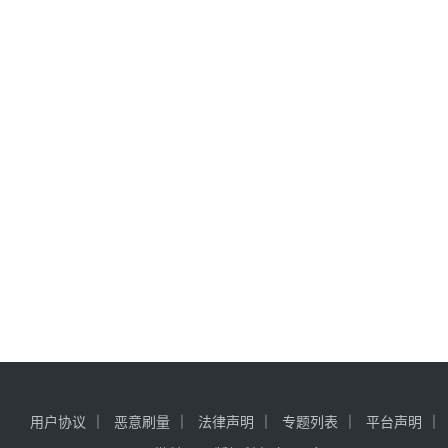
用户协议
恶意刷量
法律声明
专题列表
平台声明