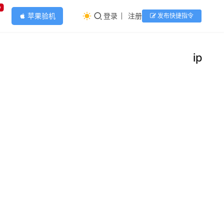
w
苹果验机
登录
注册
发布快捷指令
apple
ipad
ipad
工
具
计算
器
🚀指
令简
介：
为
🌈薄
2024
iPad
荷
年 12
添加
糖、
月 7
「计
日
算
0