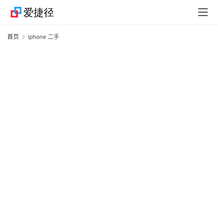
捷
首页
iphone 二手
径
i
技
巧
捷
径
资
讯
果
粉
资
讯