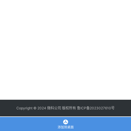
登录
注册
使
用
手
册
浏
览
器
拓
展
插
件
Copyright © 2024 微科公司 版权所有
鲁ICP备2023027610号
apple
添加到桌面