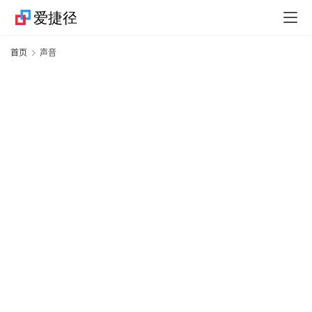
捷
首页
声音
径
技
巧
捷
径
资
讯
果
粉
资
讯