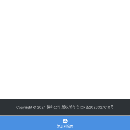
登录
注册
使
用
手
册
浏
览
器
拓
展
插
件
Copyright © 2024 微科公司 版权所有
鲁ICP备2023027610号
apple
添加到桌面