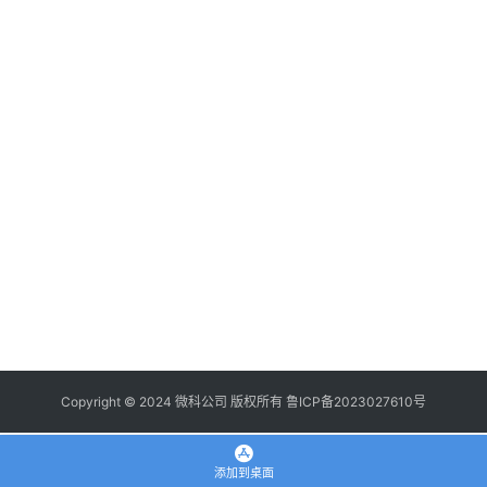
登录
注册
使
用
手
册
浏
览
器
拓
展
插
件
Copyright © 2024 微科公司 版权所有
鲁ICP备2023027610号
apple
添加到桌面