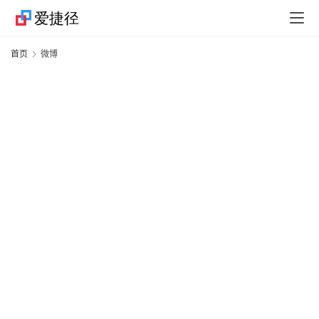
捷
首页
微博
径
技
巧
捷
径
资
讯
果
粉
资
讯