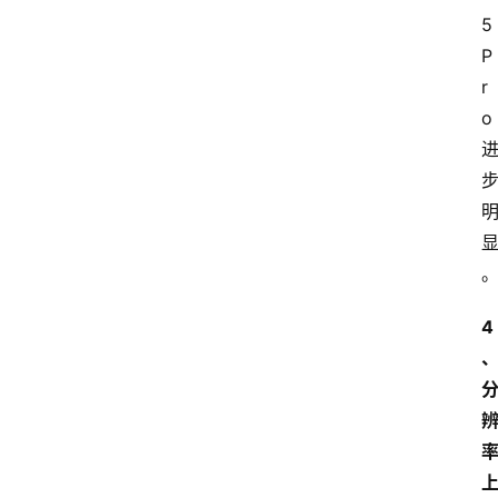
5
P
r
o
4