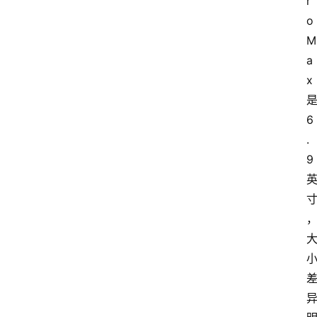
r
o 
M
a
x
6
.
9