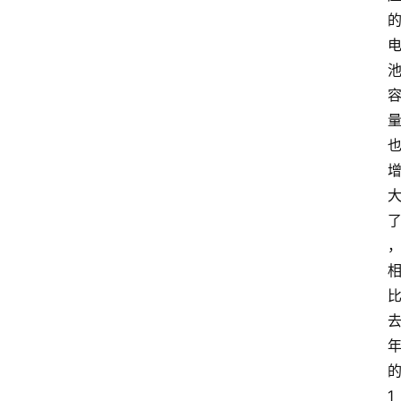
拓
展
插
件
apple
苹
果
验
机
1