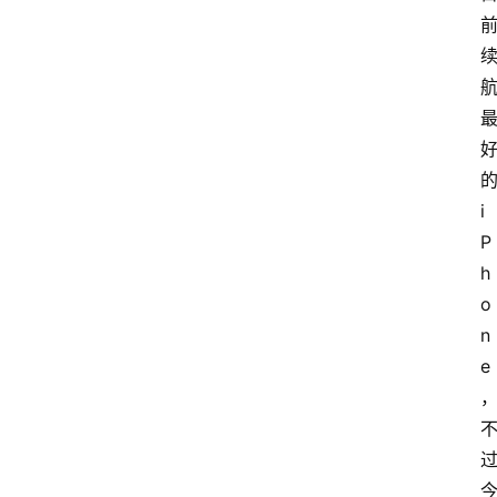
i
P
h
o
n
e