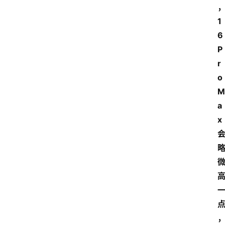
1
6
P
r
o 
M
a
x