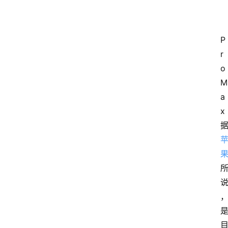
P
r
o 
M
a
x