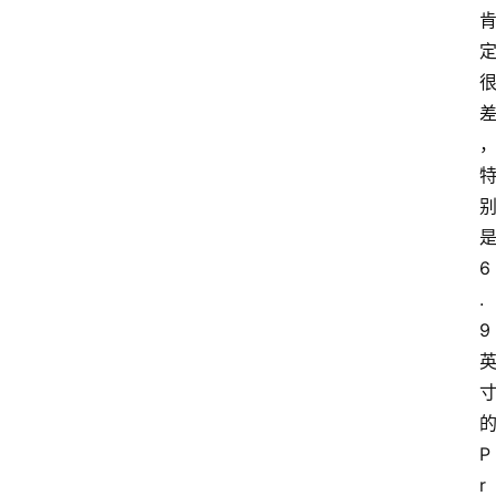
6
.
9
P
r