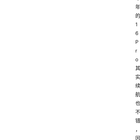
快
1
捷
6
指
P
令
r
o
捷
径
技
巧
捷
径
资
讯