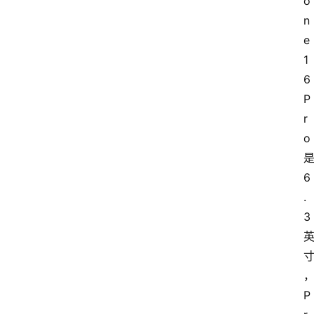
o
n
e 
1
6
P
r
o
6
.
3
P