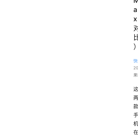
a
x
快
2
果