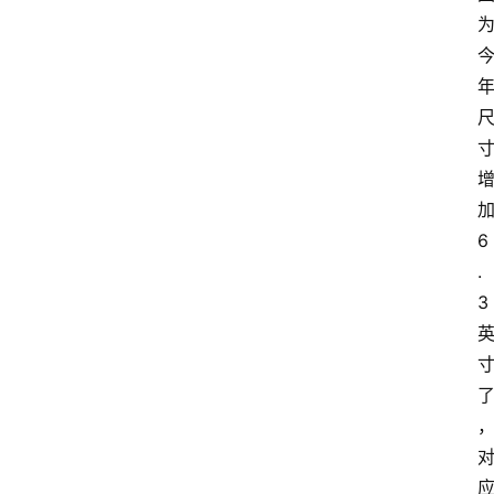
果
粉
资
讯
登录
注册
6
使
.
用
手
3
册
浏
览
器