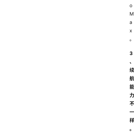
o 
M
a
x
3