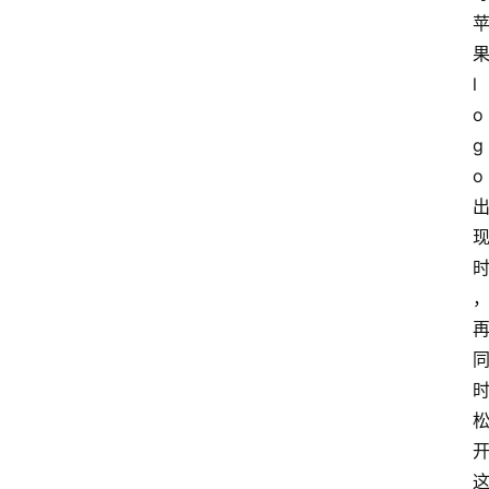
快
捷
果
指
l
令
o
g
捷
o 
径
技
巧
捷
径
资
讯