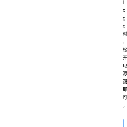
l
o
g
o 