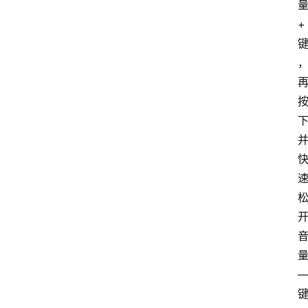
量
+ 
量
—