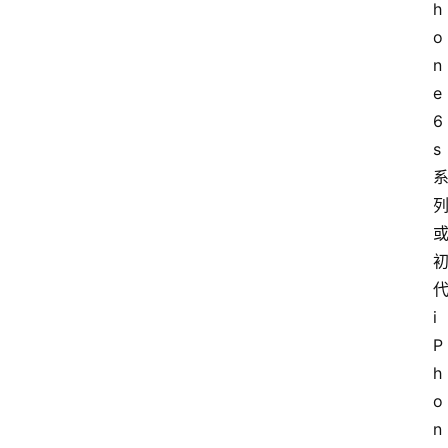
h
o
n
e 
6
s 
代
i
P
h
o
n