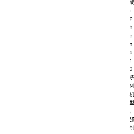
或
i
P
h
o
n
e 
1
3 