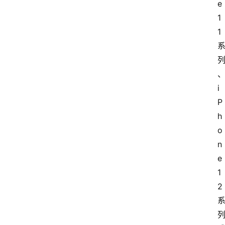
e 
1
1 
i
P
h
o
n
e 
1
2 