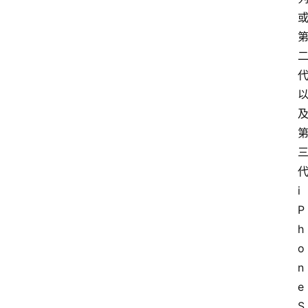
代
i
P
h
o
n
e 
S