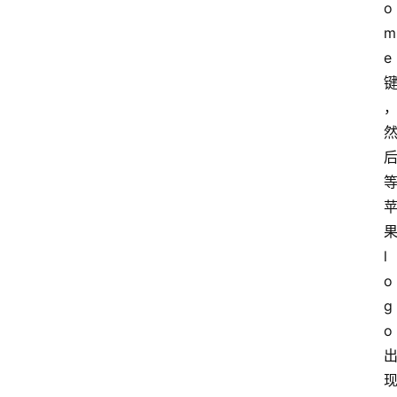
o
m
e 
果
l
o
g
o 