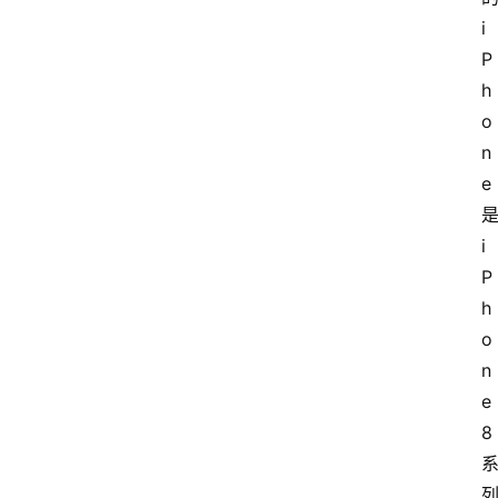
i
P
h
o
n
e 
是
i
P
h
o
n
e 
8 