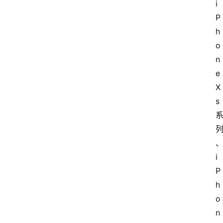
i
P
h
o
n
e 
X
s 
i
P
h
o
n