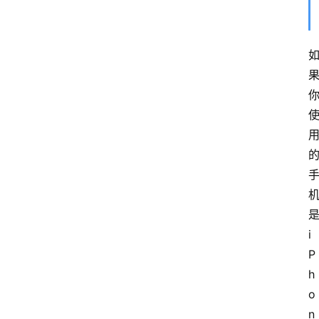
是
i
P
h
o
n