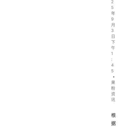
2
5
年
9
月
3
日
下
午
1
:
4
5
•
果
粉
资
讯
根
据