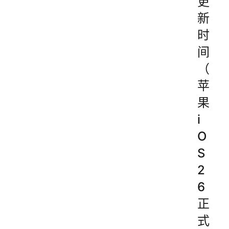
更
新
时
间
（
苹
果
i
O
S
2
6
正
式