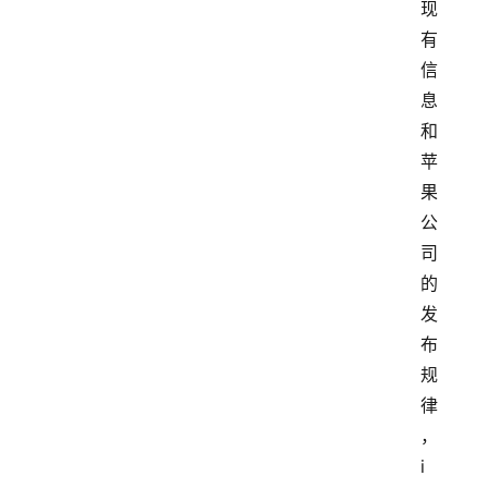
现
有
信
息
和
苹
果
公
司
的
发
布
规
律
，
i