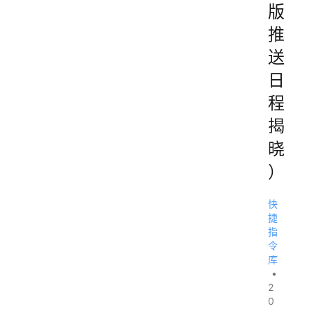
版
推
送
日
程
揭
晓
）
快
捷
指
令
库
•
2
0