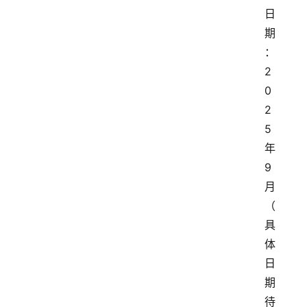
日
期
：
2
0
2
5
年
9
月
（
具
体
日
期
待