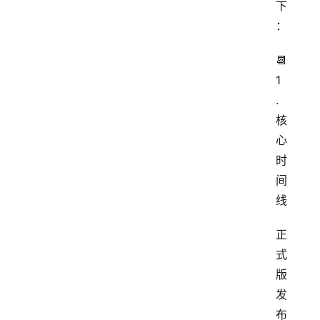
下
：
📆 
1
. 
核
心
时
间
线
正
式
版
发
布