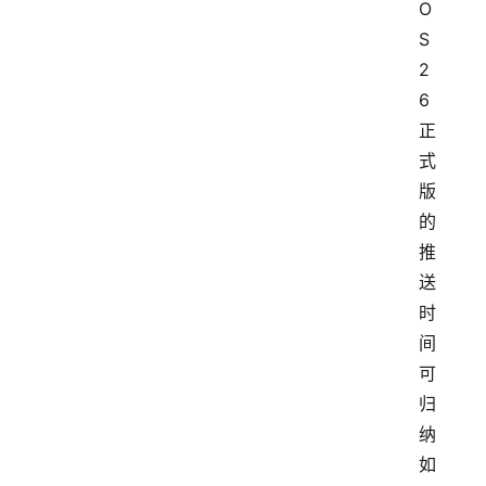
O
S 
2
6 
正
式
版
的
推
送
时
间
可
归
纳
如