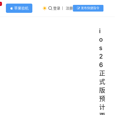
w
苹果验机
登录
注册
发布快捷指令
apple
i
o
s
2
6
正
式
版
预
计