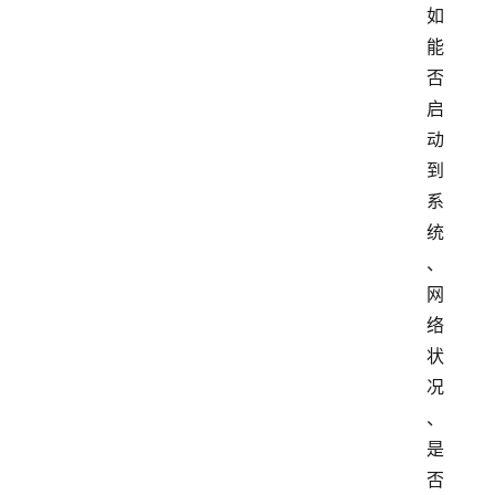
如
能
否
启
动
到
系
统
、
网
络
状
况
、
是
否