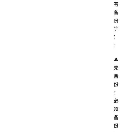
有
备
份
等
）
：
⚠
先
备
份
！
必
须
备
份