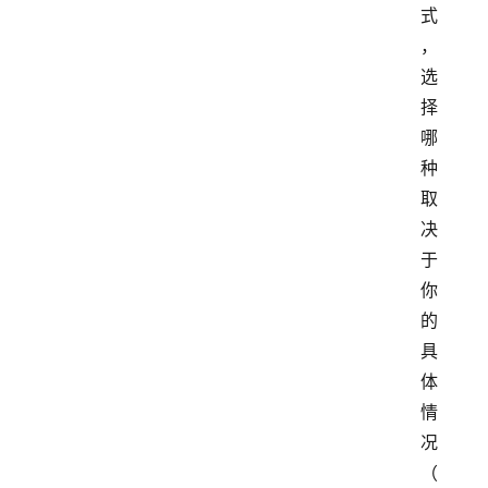
式
，
选
择
哪
种
取
决
于
你
的
具
体
情
况
（