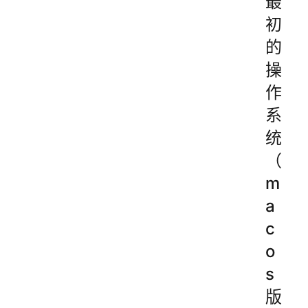
最
初
的
操
作
系
统
（
m
a
c
o
s
版