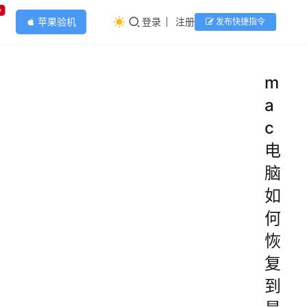
w
苹果验机
登录
注册
发布快捷指令
apple
m
a
c
电
脑
如
何
恢
复
到