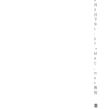
月
3
日
下
午
1
:
5
7
•
M
A
C
,
m
a
c
教
程
重