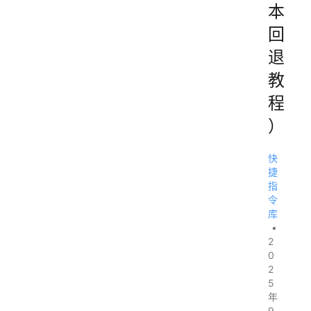
本
回
退
教
程
）
快
捷
指
令
库
•
2
0
2
5
年
9