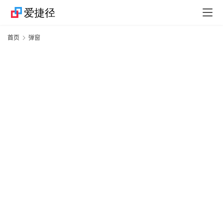
捷
首页
弹窗
径
技
巧
捷
径
资
讯
果
粉
资
讯