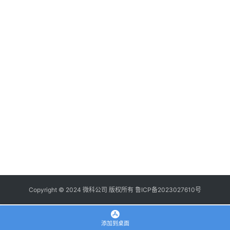
登录
注册
使
用
手
册
浏
览
器
拓
展
插
件
Copyright © 2024 微科公司 版权所有
鲁ICP备2023027610号
apple
添加到桌面